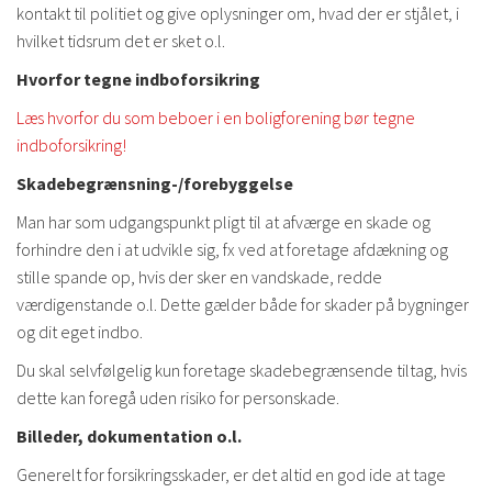
kontakt til politiet og give oplysninger om, hvad der er stjålet, i
hvilket tidsrum det er sket o.l.
Hvorfor tegne indboforsikring
Læs hvorfor du som beboer i en boligforening bør tegne
indboforsikring!
Skadebegrænsning-/forebyggelse
Man har som udgangspunkt pligt til at afværge en skade og
forhindre den i at udvikle sig, fx ved at foretage afdækning og
stille spande op, hvis der sker en vandskade, redde
værdigenstande o.l. Dette gælder både for skader på bygninger
og dit eget indbo.
Du skal selvfølgelig kun foretage skadebegrænsende tiltag, hvis
dette kan foregå uden risiko for personskade.
Billeder, dokumentation o.l.
Generelt for forsikringsskader, er det altid en god ide at tage