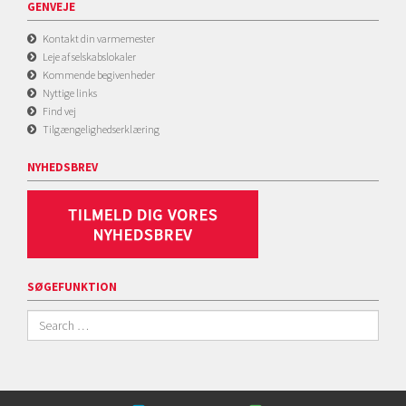
GENVEJE
Kontakt din varmemester
Leje af selskabslokaler
Kommende begivenheder
Nyttige links
Find vej
Tilgængelighedserklæring
NYHEDSBREV
SØGEFUNKTION