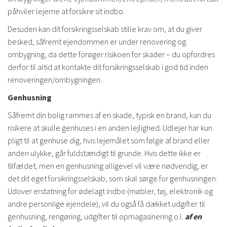
påhviler lejerne at forsikre sit indbo.
Desuden kan dit forsikringsselskab stille krav om, at du giver
besked, såfremt ejendommen er under renovering og
ombygning, da dette forøger risikoen for skader – du opfordres
derfor til altid at kontakte dit forsikringsselskab i god tid inden
renoveringen/ombygningen.
Genhusning
Såfremt din bolig rammes af en skade, typisk en brand, kan du
risikere at skulle genhuses i en anden lejlighed. Udlejer har kun
pligt til at genhuse dig, hvis lejemålet som følge af brand eller
anden ulykke, går fuldstændigt til grunde. Hvis dette ikke er
tilfældet, men en genhusning alligevel vil være nødvendig, er
det dit eget forsikringsselskab, som skal sørge for genhusningen.
Udover erstatning for ødelagt indbo (møbler, tøj, elektronik og
andre personlige ejendele), vil du også få dækket udgifter til
genhusning, rengøring, udgifter til opmagasinering o.l.
af en