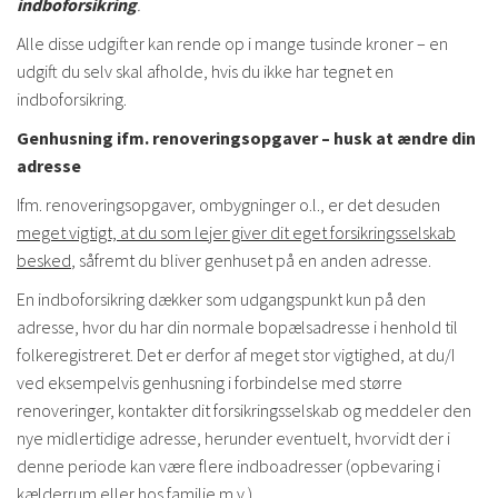
indboforsikring
.
Alle disse udgifter kan rende op i mange tusinde kroner – en
udgift du selv skal afholde, hvis du ikke har tegnet en
indboforsikring.
Genhusning ifm. renoveringsopgaver – husk at ændre din
adresse
Ifm. renoveringsopgaver, ombygninger o.l., er det desuden
meget vigtigt, at du som lejer giver dit eget forsikringsselskab
besked
, såfremt du bliver genhuset på en anden adresse.
En indboforsikring dækker som udgangspunkt kun på den
adresse, hvor du har din normale bopælsadresse i henhold til
folkeregistreret. Det er derfor af meget stor vigtighed, at du/I
ved eksempelvis genhusning i forbindelse med større
renoveringer, kontakter dit forsikringsselskab og meddeler den
nye midlertidige adresse, herunder eventuelt, hvorvidt der i
denne periode kan være flere indboadresser (opbevaring i
kælderrum eller hos familie m.v.).