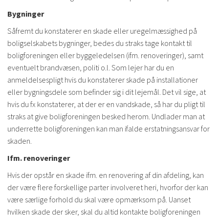
Bygninger
Såfremt du konstaterer en skade eller uregelmæssighed på
boligselskabets bygninger, bedes du straks tage kontakt til
boligforeningen eller byggeledelsen (ifm. renoveringer), samt
eventuelt brandvæsen, politi o.l. Som lejer har du en
anmeldelsespligt hvis du konstaterer skade på installationer
eller bygningsdele som befinder sig i dit lejemål. Det vil sige, at
hvis du fx konstaterer, at der er en vandskade, så har du pligt til
straks at give boligforeningen besked herom. Undlader man at
underrette boligforeningen kan man ifalde erstatningsansvar for
skaden.
Ifm. renoveringer
Hvis der opstår en skade ifm. en renovering af din afdeling, kan
der være flere forskellige parter involveret heri, hvorfor der kan
være særlige forhold du skal være opmærksom på. Uanset
hvilken skade der sker, skal du altid kontakte boligforeningen