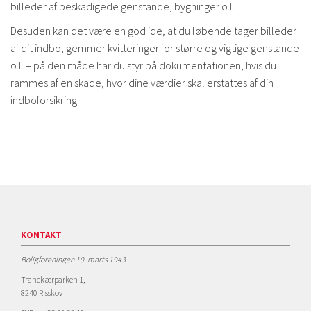
billeder af beskadigede genstande, bygninger o.l.
Desuden kan det være en god ide, at du løbende tager billeder
af dit indbo, gemmer kvitteringer for større og vigtige genstande
o.l. – på den måde har du styr på dokumentationen, hvis du
rammes af en skade, hvor dine værdier skal erstattes af din
indboforsikring.
KONTAKT
Boligforeningen 10. marts 1943
Tranekærparken 1,
8240 Risskov