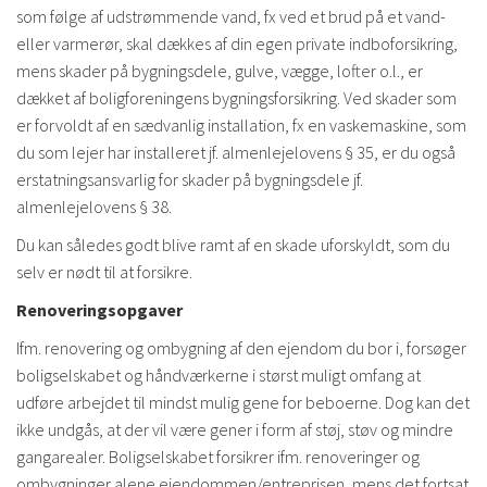
som følge af udstrømmende vand, fx ved et brud på et vand-
eller varmerør, skal dækkes af din egen private indboforsikring,
mens skader på bygningsdele, gulve, vægge, lofter o.l., er
dækket af boligforeningens bygningsforsikring. Ved skader som
er forvoldt af en sædvanlig installation, fx en vaskemaskine, som
du som lejer har installeret jf. almenlejelovens § 35, er du også
erstatningsansvarlig for skader på bygningsdele jf.
almenlejelovens § 38.
Du kan således godt blive ramt af en skade uforskyldt, som du
selv er nødt til at forsikre.
Renoveringsopgaver
Ifm. renovering og ombygning af den ejendom du bor i, forsøger
boligselskabet og håndværkerne i størst muligt omfang at
udføre arbejdet til mindst mulig gene for beboerne. Dog kan det
ikke undgås, at der vil være gener i form af støj, støv og mindre
gangarealer. Boligselskabet forsikrer ifm. renoveringer og
ombygninger alene ejendommen/entreprisen, mens det fortsat