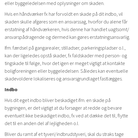
eller byggeledelsen med oplysninger om skaden.
Hvis en håndværker fx har forvoldt en skade på dit indbo, vil
skaden skulle afgøres som en ansvarssag, hvorfor du alene får
erstatning af håndværkeren, hvis denne har handlet uagtsomt/
ansvarspådragende og dermed kan gøres erstatningsansvarlig.
Ifm. færdsel på gangarealer, stilladser, parkeringspladser o.l.,
kan der ligeledes opstå skader, fx faldskader med person- og
tingskade til følge, hvor det igen er meget vigtigt at kontakte
boligforeningen eller byggeledelsen. Således kan eventuelle
skadevoldere lokaliseres og ansvarsgrundlaget fastlægges.
Indbo
Hvis dit eget indbo bliver beskadiget ifm. en skade på
bygningen, er det vigtigt at du forsøger at redde og bevare
eventuelt ikke beskadiget indbo, fx ved at dække det til, flytte
det til en anden del af lejligheden o.l.
Bliver du ramt af et tyveri/indbrudstyveri, skal du straks tage