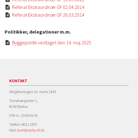
Referat Ekstraordinær GF 02.04.2014

Referat Ekstraordinær GF 26.03.2014

Politikker, delegationer m.m.
Byggepolitik vedtaget den 14. maj 2025

KONTAKT
Boligforeningen 10. marts 1943
Tranekærparken 1,
8240 Risskov
CVR-nr. 23 09 69 19
Telefon: 8621 1255
Mail:
bo43@vejlby-bf.dk