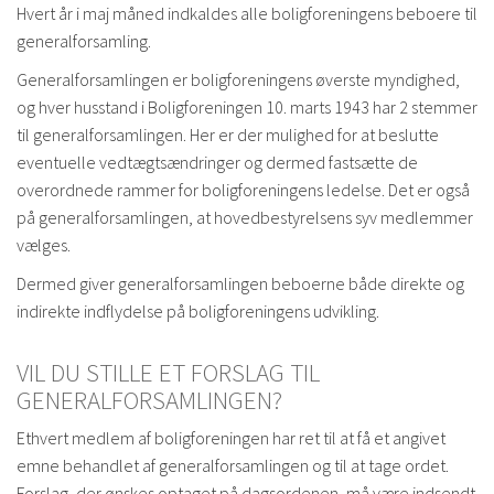
Hvert år i maj måned indkaldes alle boligforeningens beboere til
generalforsamling.
Generalforsamlingen er boligforeningens øverste myndighed,
og hver husstand i Boligforeningen 10. marts 1943 har 2 stemmer
til generalforsamlingen. Her er der mulighed for at beslutte
eventuelle vedtægtsændringer og dermed fastsætte de
overordnede rammer for boligforeningens ledelse. Det er også
på generalforsamlingen, at hovedbestyrelsens syv medlemmer
vælges.
Dermed giver generalforsamlingen beboerne både direkte og
indirekte indflydelse på boligforeningens udvikling.
VIL DU STILLE ET FORSLAG TIL
GENERALFORSAMLINGEN?
Ethvert medlem af boligforeningen har ret til at få et angivet
emne behandlet af generalforsamlingen og til at tage ordet.
Forslag, der ønskes optaget på dagsordenen, må være indsendt