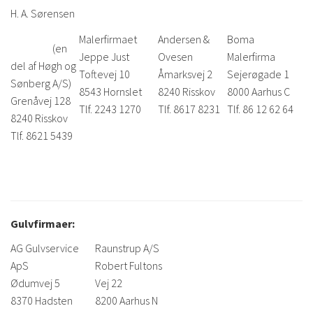
H. A. Sørensen
Malerfirmaet
Andersen &
Boma
(en
Jeppe Just
Ovesen
Malerfirma
del af Høgh og
Toftevej 10
Åmarksvej 2
Sejerøgade 1
Sønberg A/S)
8543 Hornslet
8240 Risskov
8000 Aarhus C
Grenåvej 128
Tlf. 2243 1270
Tlf. 8617 8231
Tlf. 86 12 62 64
8240 Risskov
Tlf. 8621 5439
Gulvfirmaer:
AG Gulvservice
Raunstrup A/S
ApS
Robert Fultons
Ødumvej 5
Vej 22
8370 Hadsten
8200 Aarhus N