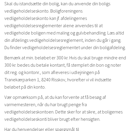
Skal du istandsætte din bolig, kan du anvende din boligs
vedligeholdelseskonto. Boligforeningens
vedligeholdelseskonto kan jf. afdelingernes
vedligeholdelsesreglementer alene anvendes til at
vedligeholde boligen med maling og gulvbehandling. Læs altid
din afdelings vedligeholdelsesreglement, inden du går i gang.
Du finder vedligeholdelsesreglementet under din boligafdeling.
Bemærk at min. beløbet er 300 kr. Hvis du skal bruge mindre end
300 kr. bedes du betale kontant, få stemplet din bon og noter
dit reg. og kontonr., som afleveres i udlejningen på
Tranekærparken 1, 8240 Risskov, hvorefter vi vil indsætte
beløbet på din konto.
Vær opmærksom på, at du kan forvente at få besøg af
varmemesteren, når du har brugt penge fra
vedligeholdelseskontoen. Dette sker for at sikre, at boligernes
vedligeholdelseskonti bliver brugt efter hensigten.
Har du henvendelser eller spørgsmål til