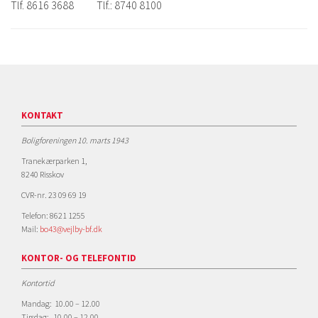
Tlf. 8616 3688
Tlf.: 8740 8100
KONTAKT
Boligforeningen 10. marts 1943
Tranekærparken 1,
8240 Risskov
CVR-nr. 23 09 69 19
Telefon: 8621 1255
Mail:
bo43@vejlby-bf.dk
KONTOR- OG TELEFONTID
Kontortid
Mandag: 10.00 – 12.00
Tirsdag: 10.00 – 12.00