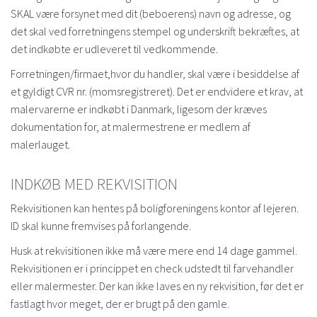
SKAL være forsynet med dit (beboerens) navn og adresse, og
det skal ved forretningens stempel og underskrift bekræftes, at
det indkøbte er udleveret til vedkommende.
Forretningen/firmaet,hvor du handler, skal være i besiddelse af
et gyldigt CVR nr. (momsregistreret). Det er endvidere et krav, at
malervarerne er indkøbt i Danmark, ligesom der kræves
dokumentation for, at malermestrene er medlem af
malerlauget.
INDKØB MED REKVISITION
Rekvisitionen kan hentes på boligforeningens kontor af lejeren.
ID skal kunne fremvises på forlangende.
Husk at rekvisitionen ikke må være mere end 14 dage gammel.
Rekvisitionen er i princippet en check udstedt til farvehandler
eller malermester. Der kan ikke laves en ny rekvisition, før det er
fastlagt hvor meget, der er brugt på den gamle.