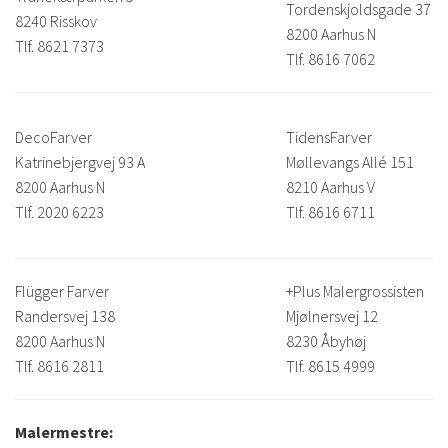
Tordenskjoldsgade 37
8240 Risskov
8200 Aarhus N
Tlf. 8621 7373
Tlf. 8616 7062
DecoFarver
TidensFarver
Katrinebjergvej 93 A
Møllevangs Allé 151
8200 Aarhus N
8210 Aarhus V
Tlf. 2020 6223
Tlf. 8616 6711
Flügger Farver
+Plus Malergrossisten
Randersvej 138
Mjølnersvej 12
8200 Aarhus N
8230 Åbyhøj
Tlf. 8616 2811
Tlf. 8615 4999
Malermestre: