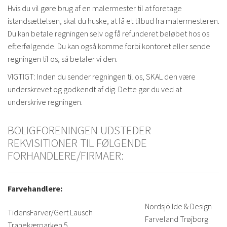
Hvis du vil gøre brug af en malermester til at foretage
istandsættelsen, skal du huske, at få et tilbud fra malermesteren.
Du kan betale regningen selv og få refunderet beløbet hos os
efterfølgende. Du kan også komme forbi kontoret eller sende
regningen til os, så betaler vi den.
VIGTIGT: Inden du sender regningen til os, SKAL den være
underskrevet og godkendt af dig. Dette gør du ved at
underskrive regningen.
BOLIGFORENINGEN UDSTEDER
REKVISITIONER TIL FØLGENDE
FORHANDLERE/FIRMAER:
Farvehandlere:
Nordsjö Ide & Design
TidensFarver/Gert Lausch
Farveland Trøjborg
Tranekærparken 5