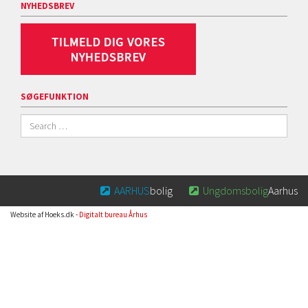
NYHEDSBREV
SØGEFUNKTION
AARHUS
bolig
Ungdomsbolig
Aarhus


Website af Hoeks.dk -
Digitalt bureau Århus