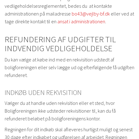
vedligeholdelsesreglementet, bedes du at kontakte
administrationen på mailadresse
bo43@vejlby-bf.dk
eller ved at
tage direkte kontakt til en
ansat i administrationen
.
REFUNDERING AF UDGIFTER TIL
INDVENDIG VEDLIGEHOLDELSE
Du kan vælge at købe ind med en rekvisition udstedt af
boligforeningen eller selv lægge ud og efterfølgende få udgiften
refunderet.
INDKØB UDEN REKVISITION
Vælger du at handle uden rekvisition eller et sted, hvor
Boligforeningen ikke udsteder rekvisitioner til, kan du få
refunderet beløbet på boligforeningens kontor.
Regningen for dit indkøb skal afleveres hurtigst muligt og senest
30 dage efter indkøbet og udførelsen af arbejdet. Regningen