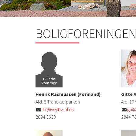
BOLIGFORENINGEN
Henrik Rasmussen (Formand)
Gitte 
Afd. 8 Tranekærparken
Afd. 10
hr@vejlby-bf.dk
ga@v


2094 3633
2844 7