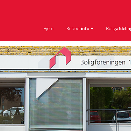
Hjem
Beboer
info
Bolig
afdelin