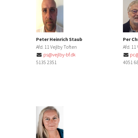
Peter Heinrich Staub
Per Ch
Afd. 11 Vejlby Toften
Afd. 11
ps@vejlby-bf.dk
pc@


5135 2351
4051 6