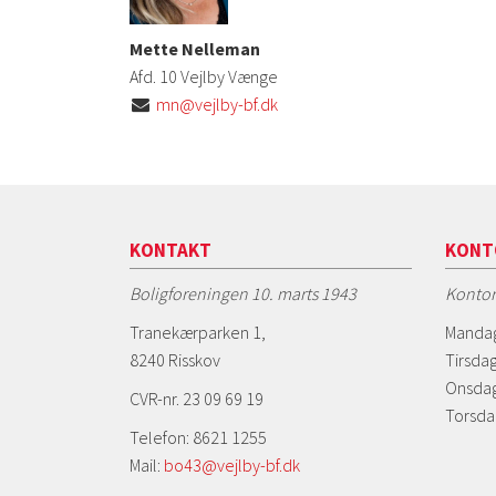
Mette Nelleman
Afd. 10 Vejlby Vænge
mn@vejlby-bf.dk

KONTAKT
KONT
Boligforeningen 10. marts 1943
Kontor
Tranekærparken 1,
Mandag
8240 Risskov
Tirsdag
Onsdag
CVR-nr. 23 09 69 19
Torsda
Telefon: 8621 1255
Mail:
bo43@vejlby-bf.dk