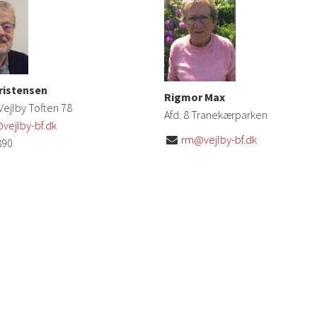
ristensen
Rigmor Max
 Vejlby Toften 78
Afd. 8 Tranekærparken
vejlby-bf.dk
rm@vejlby-bf.dk

890