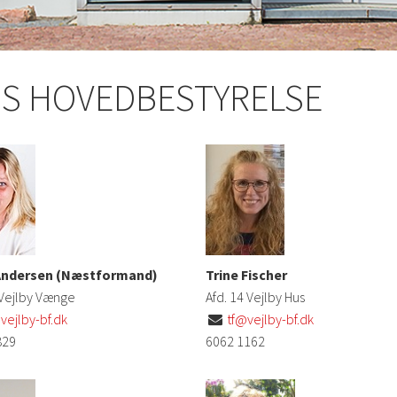
S HOVEDBESTYRELSE
Andersen (Næstformand)
Trine Fischer
 Vejlby Vænge
Afd. 14 Vejlby Hus
ejlby-bf.dk
tf@vejlby-bf.dk

829
6062 1162