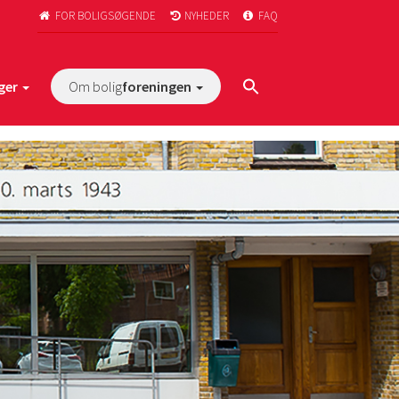
FOR BOLIGSØGENDE
NYHEDER
FAQ



ger
Om bolig
foreningen