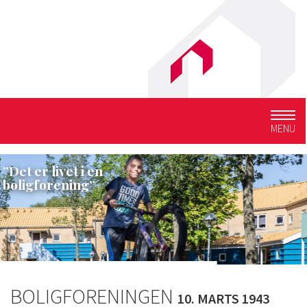
Togg
MENU
navig
”Det er livet i en
boligforening”
BOLIGFORENINGEN
10. MARTS 1943