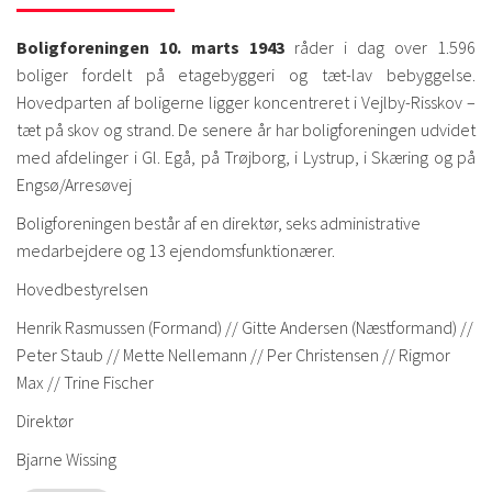
Boligforeningen 10. marts 1943
råder i dag over 1.596
boliger fordelt på etagebyggeri og tæt-lav bebyggelse.
Hovedparten af boligerne ligger koncentreret i Vejlby-Risskov –
tæt på skov og strand. De senere år har boligforeningen udvidet
med afdelinger i Gl. Egå, på Trøjborg, i Lystrup, i Skæring og på
Engsø/Arresøvej
Boligforeningen består af en direktør, seks administrative
medarbejdere og 13 ejendomsfunktionærer.
Hovedbestyrelsen
Henrik Rasmussen (Formand) // Gitte Andersen (Næstformand) //
Peter Staub // Mette Nellemann // Per Christensen // Rigmor
Max // Trine Fischer
Direktør
Bjarne Wissing