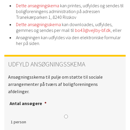
Dette ansøgningskema
kan printes, udfyldes og sendes til
boligforeningens administration på adressen
Tranekærparken 1, 8240 Risskov
Dette ansøgningsskema
kan downloades, udfyldes,
gemmes og sendes per mail til
bo43@vejlby-bf.dk
, eller
Ansøgningen kan udfyldes via den elektroniske formular
her på siden.
UDFYLD ANSØGNINGSSKEMA
Ansøgningsskema til pulje om støtte til sociale
arrangementer på tværs af boligforeningens
afdelinger.
Antal ansøgere
*
1 person