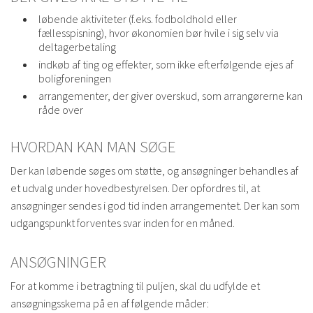
løbende aktiviteter (f.eks. fodboldhold eller
fællesspisning), hvor økonomien bør hvile i sig selv via
deltagerbetaling
indkøb af ting og effekter, som ikke efterfølgende ejes af
boligforeningen
arrangementer, der giver overskud, som arrangørerne kan
råde over
HVORDAN KAN MAN SØGE
Der kan løbende søges om støtte, og ansøgninger behandles af
et udvalg under hovedbestyrelsen. Der opfordres til, at
ansøgninger sendes i god tid inden arrangementet. Der kan som
udgangspunkt forventes svar inden for en måned.
ANSØGNINGER
For at komme i betragtning til puljen, skal du udfylde et
ansøgningsskema på en af følgende måder: