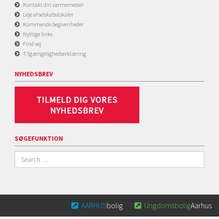
Kontakt din varmemester
Leje af selskabslokaler
Kommende begivenheder
Nyttige links
Find vej
Tilgængelighedserklæring
NYHEDSBREV
SØGEFUNKTION
AARHUS
bolig
Ungdomsbolig
Aarhus

