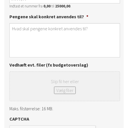
Indtast et nummer fra
0,00
til
25000,00
.
Pengene skal konkret anvendes til?
*
Vedhæft evt. filer (fx budgetoverslag)
Slip fil her eller
Vælg filer
Maks. filstørrelse: 16 MB.
CAPTCHA