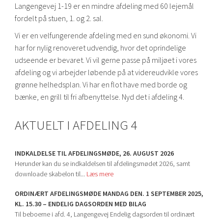
Langengevej 1-19 er en mindre afdeling med 60 lejemål
fordelt på stuen, 1. og 2. sal.
Vi er en velfungerende afdeling med en sund økonomi. Vi
har for nylig renoveret udvendig, hvor det oprindelige
udseende er bevaret. Vi vil gerne passe på miljøet i vores
afdeling og vi arbejder løbende på at videreudvikle vores
grønne helhedsplan. Vi har en flot have med borde og
bænke, en grill til fri afbenyttelse. Nyd det i afdeling 4.
AKTUELT I AFDELING 4
INDKALDELSE TIL AFDELINGSMØDE, 26. AUGUST 2026
Herunder kan du se indkaldelsen til afdelingsmødet 2026, samt
downloade skabelon til...
Læs mere
ORDINÆRT AFDELINGSMØDE MANDAG DEN. 1 SEPTEMBER 2025,
KL. 15.30 – ENDELIG DAGSORDEN MED BILAG
Til beboerne i afd. 4, Langengevej Endelig dagsorden til ordinært