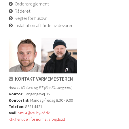
Ordensreglement
Råderet
Regler for husdyr
Installation af hårde hvidevarer
KONTAKT VARMEMESTEREN
Anders Nielsen og PT (Per Flaskegaard)
Kontor:
Langengevej 85
Kontortid:
Mandag-fredag 8.30 - 9.00
Telefon:
8621 4421
Mail:
vm04@vejlby-bf.dk
Klik her uden for normal arbejdstid