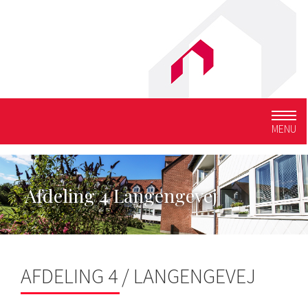
Togg
MENU
navig
Afdeling 4 Langengevej
AFDELING 4 / LANGENGEVEJ