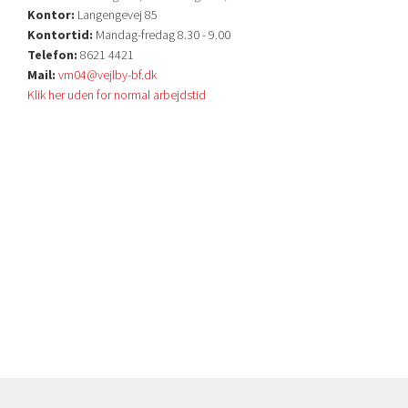
Kontor:
Langengevej 85
Kontortid:
Mandag-fredag 8.30 - 9.00
Telefon:
8621 4421
Mail:
vm04@vejlby-bf.dk
Klik her uden for normal arbejdstid