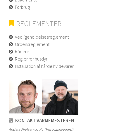
Forbrug
REGLEMENTER
Vedligeholdelsesreglement
Ordensreglement
Råderet
Regler for husdyr
Installation af hårde hvidevarer
KONTAKT VARMEMESTEREN
Anders Nielsen og PT (Per Flaskegaard)