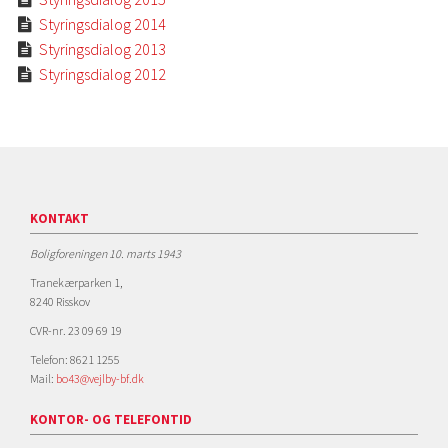
Styringsdialog 2014

Styringsdialog 2013

Styringsdialog 2012

KONTAKT
Boligforeningen 10. marts 1943
Tranekærparken 1,
8240 Risskov
CVR-nr. 23 09 69 19
Telefon: 8621 1255
Mail:
bo43@vejlby-bf.dk
KONTOR- OG TELEFONTID