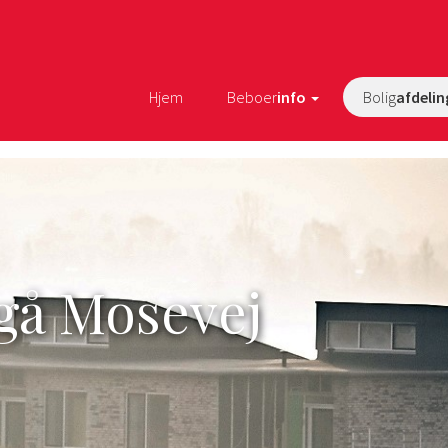
Hjem
Beboer
info
Bolig
afdelin
gå Mosevej