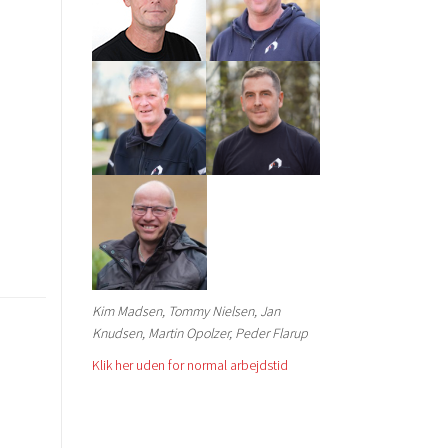
Kim Madsen, Tommy Nielsen, Jan
Knudsen, Martin Opolzer, Peder Flarup
Klik her uden for normal arbejdstid