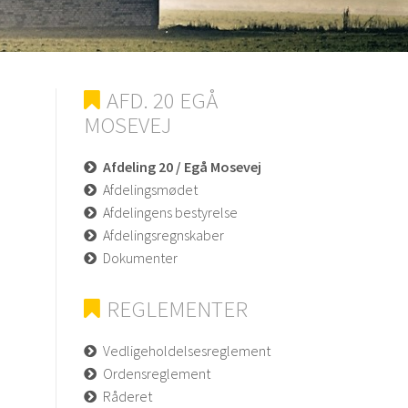
AFD. 20 EGÅ
MOSEVEJ
Afdeling 20 / Egå Mosevej
Afdelingsmødet
Afdelingens bestyrelse
Afdelingsregnskaber
Dokumenter
REGLEMENTER
Vedligeholdelsesreglement
Ordensreglement
Råderet