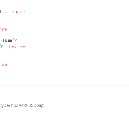
kl....
Læs mere
mere
0–16.00
...
Læs mere
mere
gtyper hos AARHUSbolig: