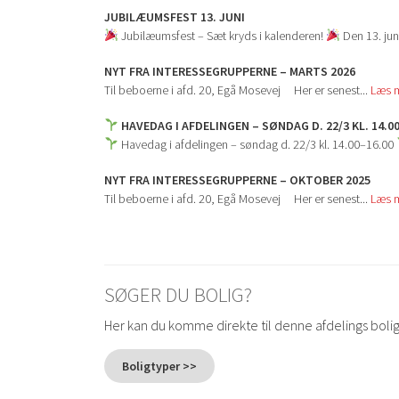
JUBILÆUMSFEST 13. JUNI
Jubilæumsfest – Sæt kryds i kalenderen!
Den 13. juni 
NYT FRA INTERESSEGRUPPERNE – MARTS 2026
Til beboerne i afd. 20, Egå Mosevej Her er senest...
Læs 
HAVEDAG I AFDELINGEN – SØNDAG D. 22/3 KL. 14.0
Havedag i afdelingen – søndag d. 22/3 kl. 14.00–16.00
NYT FRA INTERESSEGRUPPERNE – OKTOBER 2025
Til beboerne i afd. 20, Egå Mosevej Her er senest...
Læs 
SØGER DU BOLIG?
Her kan du komme direkte til denne afdelings boli
Boligtyper >>