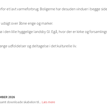
rfor et lavt varmeforbrug. Boligerne har desuden vinduer i begge side
r udsigt over åbne enge og marker.
 i den lille hyggelige landsby Gl. Egå, hvor der er kirke og forsamling
ge udfoldelser og deltagelse i det kulturelle liv.
MBER 2026
 samt downloade skabelon til...
Læs mere