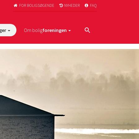
FOR BOLIGSØGENDE
NYHEDER
FAQ



ger
Om bolig
foreningen