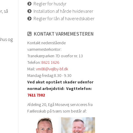
Regler for husdyr
r, så
Installation af hårde hvidevarer
Regler for lån af haveredskaber
KONTAKT VARMEMESTEREN
shus og
Kontakt nedenstående
varmemesterkontor:
Tranekærparken 7D overfor nr. 13
Telefon:
8621 1626
Mail:
vm08@vejlby-bf.dk
Mandag-fredag 8.30 - 9.30
Ved akut opstået skader udenfor
normal arbejdstid:
Vagttelefon:
7611 7302
Afdeling 20, Egå Mosevej serviceres fra
Fællesskab på tværs som består af: