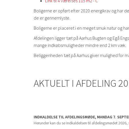
Link til 4 værelses 115 m2 - C
Boligerne er opført efter 2020 energikrav og har de
de er gennemlyste.
Boligerne er placeret i en meget smuk natur og ha
Afdelingen ligger tæt på Aarhus Bugten og Egå Engsø
mange indkøbsmuligheder mindre end 2 km væk.
Beliggenheden tæt på Aarhus giver mulighed for man
AKTUELT I AFDELING 20
INDKALDELSE TIL AFDELINGSMØDE, MANDAG 7. SEPTE
Herunder kan du se indkaldelsen til afdelingsmødet 2026,