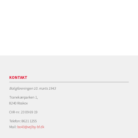
KONTAKT
Boligforeningen 10. marts 1943
Tranekærparken 1,
8240 Risskov
CVR-nr. 23 09 69 19
Telefon: 8621 1255
Mail:
bo43@vejlby-bf.dk