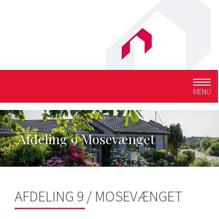
Togg
MENU
navig
Afdeling 9 Mosevænget
AFDELING 9 / MOSEVÆNGET