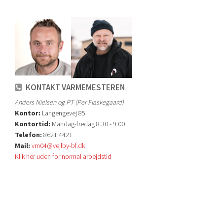
KONTAKT VARMEMESTEREN
Anders Nielsen og PT (Per Flaskegaard)
Kontor:
Langengevej 85
Kontortid:
Mandag-fredag 8.30 - 9.00
Telefon:
8621 4421
Mail:
vm04@vejlby-bf.dk
Klik her uden for normal arbejdstid