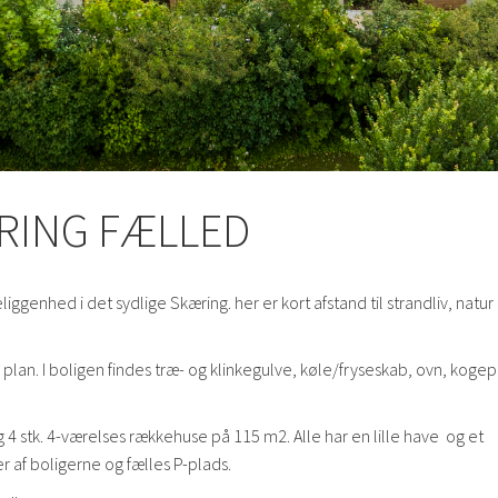
ÆRING FÆLLED
genhed i det sydlige Skæring. her er kort afstand til strandliv, natur
 plan. I boligen findes træ- og klinkegulve, køle/fryseskab, ovn, koge
g 4 stk. 4-værelses rækkehuse på 115 m2. Alle har en lille have og et
 af boligerne og fælles P-plads.