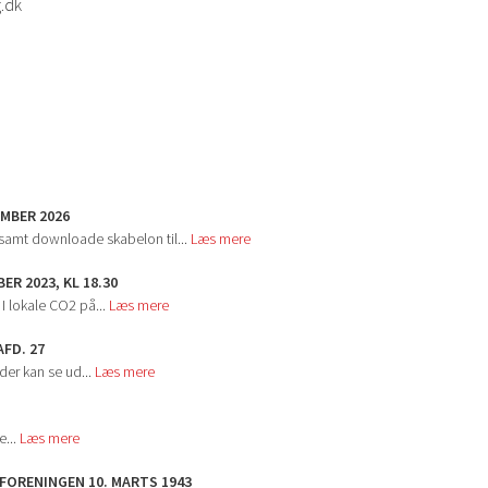
.dk
EMBER 2026
 samt downloade skabelon til...
Læs mere
R 2023, KL 18.30
I lokale CO2 på...
Læs mere
FD. 27
der kan se ud...
Læs mere
e...
Læs mere
FORENINGEN 10. MARTS 1943