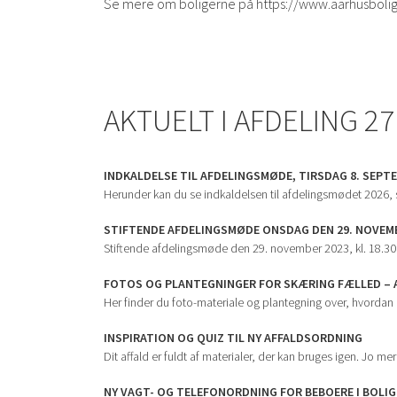
Se mere om boligerne på https://www.aarhusbolig
AKTUELT I AFDELING 27
INDKALDELSE TIL AFDELINGSMØDE, TIRSDAG 8. SEPT
Herunder kan du se indkaldelsen til afdelingsmødet 2026,
STIFTENDE AFDELINGSMØDE ONSDAG DEN 29. NOVEMBE
Stiftende afdelingsmøde den 29. november 2023, kl. 18.30 
FOTOS OG PLANTEGNINGER FOR SKÆRING FÆLLED – A
Her finder du foto-materiale og plantegning over, hvordan 
INSPIRATION OG QUIZ TIL NY AFFALDSORDNING
Dit affald er fuldt af materialer, der kan bruges igen. Jo mer
NY VAGT- OG TELEFONORDNING FOR BEBOERE I BOLIG