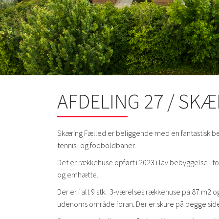
AFDELING 27 / SK
Skæring Fælled er beliggende med en fantastisk belig
tennis- og fodboldbaner.
Det er rækkehuse opført i 2023 i lav bebyggelse i to
og emhætte.
Der er i alt 9 stk. 3-værelses rækkehuse på 87 m2 o
udenoms område foran. Der er skure på begge sider