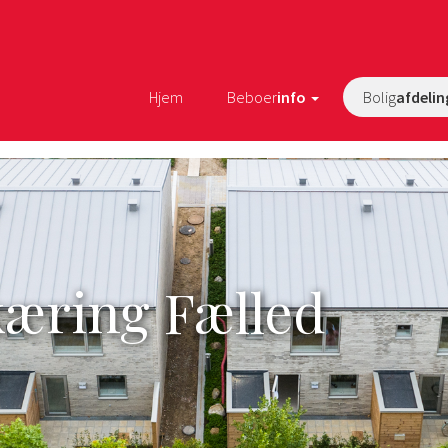
Hjem
Beboer
info
Bolig
afdelin
kæring Fælled