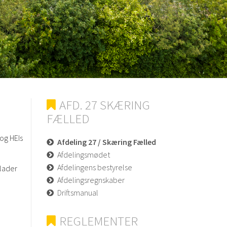
AFD. 27 SKÆRING
FÆLLED
 og HEIs
Afdeling 27 / Skæring Fælled
Afdelingsmødet
Afdelingens bestyrelse
plader
Afdelingsregnskaber
Driftsmanual
REGLEMENTER