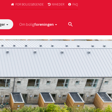
FOR BOLIGSØGENDE
NYHEDER
FAQ



ger
Om bolig
foreningen