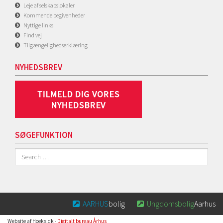
Leje af selskabslokaler
Kommende begivenheder
Nyttige links
Find vej
Tilgængelighedserklæring
NYHEDSBREV
SØGEFUNKTION
AARHUS
bolig
Ungdomsbolig
Aarhus


Website af Hoeks.dk -
Digitalt bureau Århus