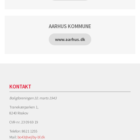
AARHUS KOMMUNE
www.aarhus.dk
KONTAKT
Boligforeningen 10. marts 1943
Tranekærparken 1,
8240 Risskov
CVR-nr. 23 09 69 19
Telefon: 8621 1255
Mail:
bo43@vejlby-bf.dk