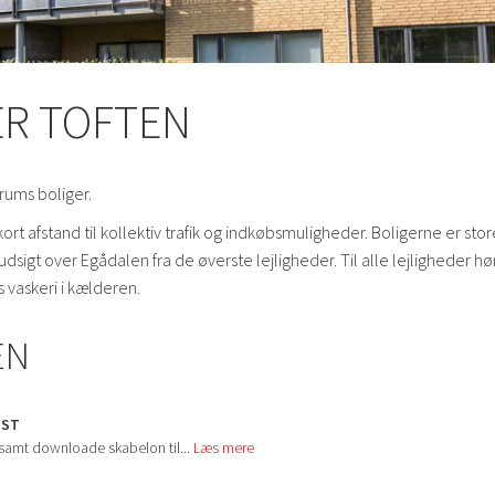
ÆR TOFTEN
 rums boliger.
ort afstand til kollektiv trafik og indkøbsmuligheder. Boligerne er sto
igt over Egådalen fra de øverste lejligheder. Til alle lejligheder hø
 vaskeri i kælderen.
EN
UST
 samt downloade skabelon til...
Læs mere