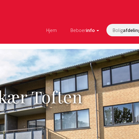
Hjem
Beboer
info
Bolig
afdelin
ikær Toften