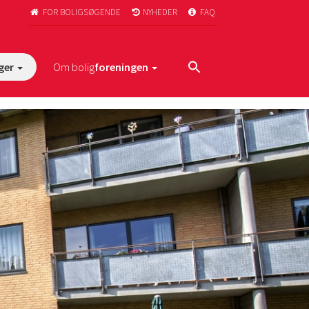
FOR BOLIGSØGENDE
NYHEDER
FAQ



ger
Om bolig
foreningen