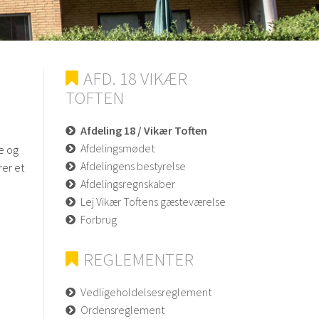
AFD. 18 VIKÆR
TOFTEN
Afdeling 18 / Vikær Toften
Afdelingsmødet
re og
Afdelingens bestyrelse
rer et
Afdelingsregnskaber
Lej Vikær Toftens gæsteværelse
Forbrug
REGLEMENTER
Vedligeholdelsesreglement
Ordensreglement