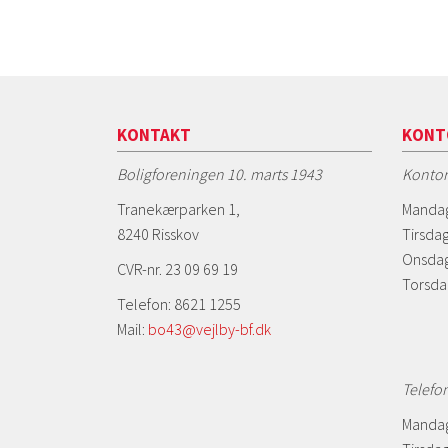
KONTAKT
KONT
Boligforeningen 10. marts 1943
Kontor
Tranekærparken 1,
Mandag
8240 Risskov
Tirsdag
Onsdag
CVR-nr. 23 09 69 19
Torsda
Telefon: 8621 1255
Mail:
bo43@vejlby-bf.dk
Telefo
Mandag