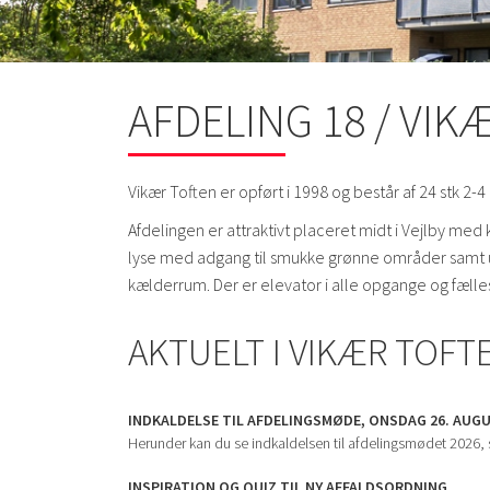
AFDELING 18 / VIK
Vikær Toften er opført i 1998 og består af 24 stk 2-4
Afdelingen er attraktivt placeret midt i Vejlby med k
lyse med adgang til smukke grønne områder samt uds
kælderrum. Der er elevator i alle opgange og fælles
AKTUELT I VIKÆR TOFT
INDKALDELSE TIL AFDELINGSMØDE, ONSDAG 26. AUG
Herunder kan du se indkaldelsen til afdelingsmødet 2026,
INSPIRATION OG QUIZ TIL NY AFFALDSORDNING