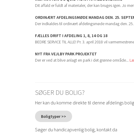
Dit affald er fuldt af materialer, der kan bruges igen. Jo mer
ORDINÆRT AFDELINGSMØDE MANDAG DEN. 25. SEPTEMB
Der indkaldes til ordinært afdelingsmøde mandag den. 25. 
FÆLLES DRIFT I AFDELING 1, 8, 14 OG 18
BEDRE SERVICE TIL ALLE! Pr. 3. april 2018 vil varmemestren
NYT FRA VEJLBY PARK PROJEKTET
Der er ved at blive anlagt en park i det grønne område...
Læ
SØGER DU BOLIG?
Her kan du komme direkte til denne afdelings boli
Boligtyper >>
Søger du handicapvenlig bolig, kontakt da