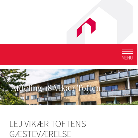
Togg
MENU
navig
Afdeling 18 Vikær Toften
LEJ VIKÆR TOFTENS
GÆSTEVÆRELSE