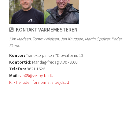
KONTAKT VARMEMESTEREN
Kim Madsen, Tommy Nielsen, Jan Knudsen, Martin Opolzer, Peder
Flarup
Kontor:
Tranekærparken 7D overfor nr. 13
Kontortid:
Mandag-fredag 8.30 - 9.00
Telefon:
8621 1626
Mail:
vm08@vejlby-bf.dk
Klik her uden for normal arbejdstid