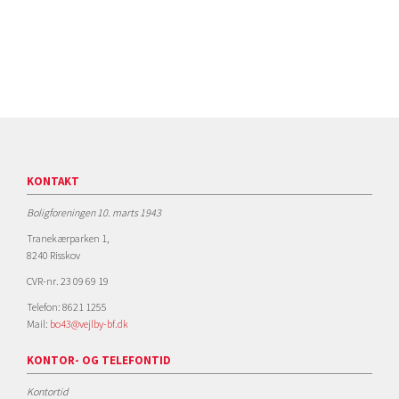
KONTAKT
Boligforeningen 10. marts 1943
Tranekærparken 1,
8240 Risskov
CVR-nr. 23 09 69 19
Telefon: 8621 1255
Mail:
bo43@vejlby-bf.dk
KONTOR- OG TELEFONTID
Kontortid