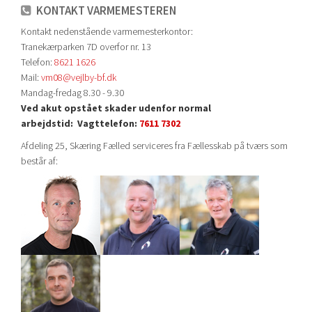
KONTAKT VARMEMESTEREN
Kontakt nedenstående varmemesterkontor:
Tranekærparken 7D overfor nr. 13
Telefon:
8621 1626
Mail:
vm08@vejlby-bf.dk
Mandag-fredag 8.30 - 9.30
Ved akut opstået skader udenfor normal
arbejdstid:
Vagttelefon:
7611 7302
Afdeling 25, Skæring Fælled serviceres fra Fællesskab på tværs som
består af: