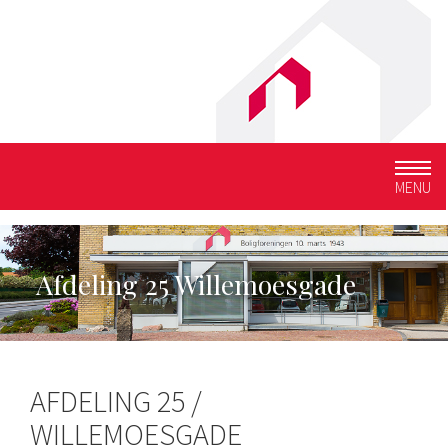
Togg
MENU
navig
Afdeling 25 Willemoesgade
AFDELING 25 /
WILLEMOESGADE