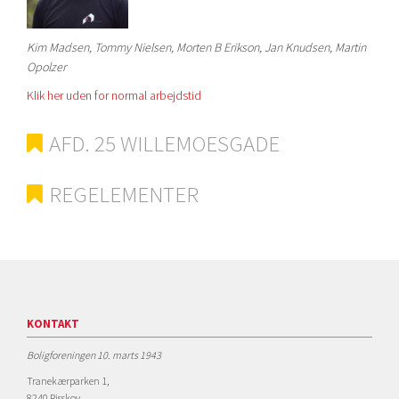
Kim Madsen, Tommy Nielsen, Morten B Erikson, Jan Knudsen, Martin
Opolzer
Klik her uden for normal arbejdstid
AFD. 25 WILLEMOESGADE
REGELEMENTER
KONTAKT
Boligforeningen 10. marts 1943
Tranekærparken 1,
8240 Risskov