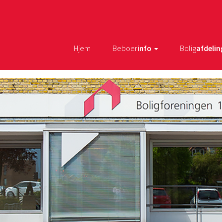
Hjem
Beboer
info
Bolig
afdelin