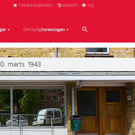
FOR BOLIGSØGENDE
NYHEDER
FAQ



ger
Om bolig
foreningen