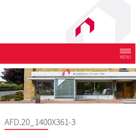
Togg
MENU
navig
AFD.20_1400X361-3