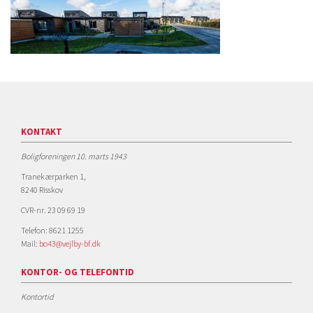
KONTAKT
Boligforeningen 10. marts 1943
Tranekærparken 1,
8240 Risskov
CVR-nr. 23 09 69 19
Telefon: 8621 1255
Mail:
bo43@vejlby-bf.dk
KONTOR- OG TELEFONTID
Kontortid