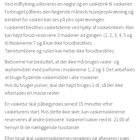
Ved indflytning udleveres en nøgle og en vaskebrik til vaskeriet.
Forbruget påføres den følgende måneds huslejeopkrævning og
beløbet for vaskeri kan ses på pbs-opkrævningen.
I vaskeriet bestilles vasketiderne ved hjælp af vaskebrikken. Man
kan højst forud-reservere 3 maskiner ad gangen. (1, 2, 3, 4, 5 og
6) Maskinerne 7 og 8 kan ikke forudbestilles.
Tørretumblere og rullen kan heller ikke forudbestilles.
Beboerne har besluttet, at der ikke må bruges vaske- og
skyllemiddel med parfume i maskinerne 1, 2 og 3. Det anbefales
at bruge flydende vaskemiddel i alle maskiner.
Hvis du bruger pulver, skal der højst bruges 1 dl, så der ikke
efterlades en masse rester.
En vasketur skal påbegyndes senest 15 minutter efter
vasketurens start. Hvis dette ikke sker, kan vaskemaskinerne
reserveres af andre beboere. Vaskeriet lukker ned kl. 21.00 af
hensyn til de nærliggende husstande.
Efter brug skal vaskemaskinernes rengøres og afleveres i pæn