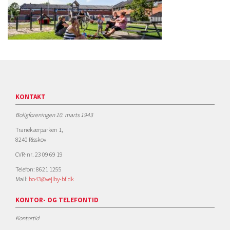
KONTAKT
Boligforeningen 10. marts 1943
Tranekærparken 1,
8240 Risskov
CVR-nr. 23 09 69 19
Telefon: 8621 1255
Mail:
bo43@vejlby-bf.dk
KONTOR- OG TELEFONTID
Kontortid