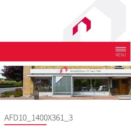
Togg
MENU
navig
AFD10_1400X361_3