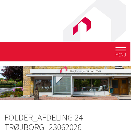
Togg
MENU
navig
FOLDER_AFDELING 24
TRØJBORG_23062026