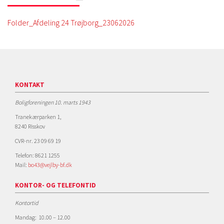
Folder_Afdeling 24 Trøjborg_23062026
KONTAKT
Boligforeningen 10. marts 1943
Tranekærparken 1,
8240 Risskov
CVR-nr. 23 09 69 19
Telefon: 8621 1255
Mail:
bo43@vejlby-bf.dk
KONTOR- OG TELEFONTID
Kontortid
Mandag: 10.00 – 12.00