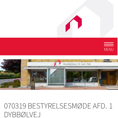
Togg
MENU
navig
070319 BESTYRELSESMØDE AFD. 1
DYBBØLVEJ