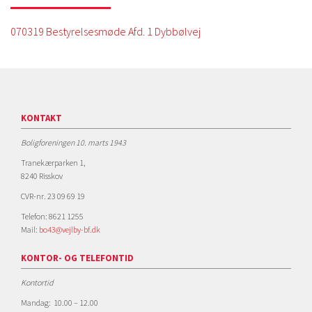
070319 Bestyrelsesmøde Afd. 1 Dybbølvej
KONTAKT
Boligforeningen 10. marts 1943
Tranekærparken 1,
8240 Risskov
CVR-nr. 23 09 69 19
Telefon: 8621 1255
Mail:
bo43@vejlby-bf.dk
KONTOR- OG TELEFONTID
Kontortid
Mandag: 10.00 – 12.00