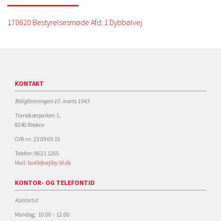
170620 Bestyrelsesmøde Afd. 1 Dybbølvej
KONTAKT
Boligforeningen 10. marts 1943
Tranekærparken 1,
8240 Risskov
CVR-nr. 23 09 69 19
Telefon: 8621 1255
Mail:
bo43@vejlby-bf.dk
KONTOR- OG TELEFONTID
Kontortid
Mandag: 10.00 – 12.00