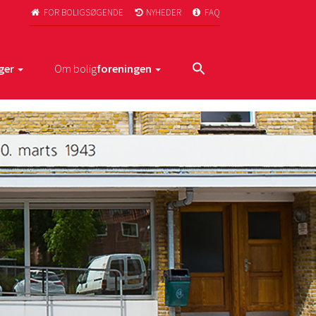
FOR BOLIGSØGENDE
NYHEDER
FAQ



ger
Om bolig
foreningen