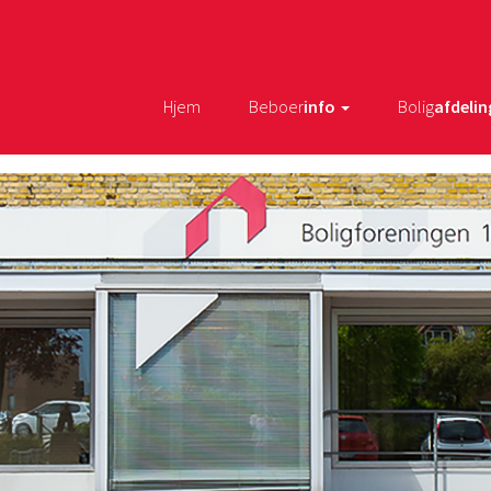
Hjem
Beboer
info
Bolig
afdelin