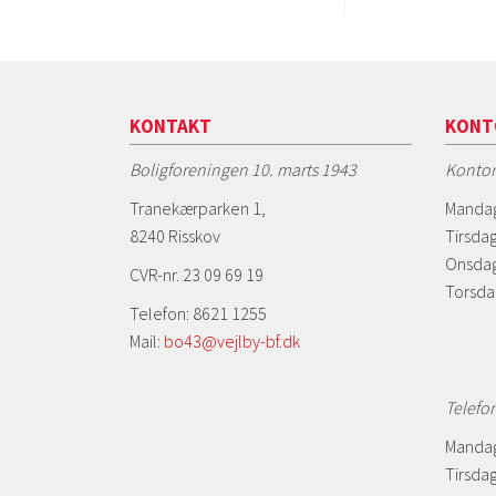
KONTAKT
KONT
Boligforeningen 10. marts 1943
Kontor
Tranekærparken 1,
Mandag
8240 Risskov
Tirsdag
Onsdag
CVR-nr. 23 09 69 19
Torsda
Telefon: 8621 1255
Mail:
bo43@vejlby-bf.dk
Telefo
Mandag
Tirsdag