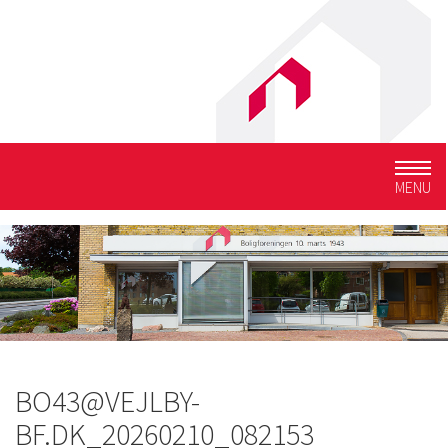
Togg
MENU
navig
BO43@VEJLBY-
BF.DK_20260210_082153