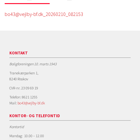
bo43@vejlby-bf.dk_20260210_082153
KONTAKT
Boligforeningen 10. marts 1943
Tranekærparken 1,
8240 Risskov
CVR-nr. 23 09 69 19
Telefon: 8621 1255
Mail:
bo43@vejlby-bf.dk
KONTOR- OG TELEFONTID
Kontortid
Mandag: 10.00 – 12.00