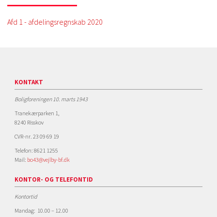
Afd 1 - afdelingsregnskab 2020
KONTAKT
Boligforeningen 10. marts 1943
Tranekærparken 1,
8240 Risskov
CVR-nr. 23 09 69 19
Telefon: 8621 1255
Mail:
bo43@vejlby-bf.dk
KONTOR- OG TELEFONTID
Kontortid
Mandag: 10.00 – 12.00