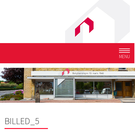
Togg
MENU
navig
BILLED_5