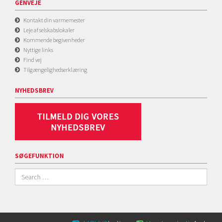
GENVEJE
Kontakt din varmemester
Leje af selskabslokaler
Kommende begivenheder
Nyttige links
Find vej
Tilgængelighedserklæring
NYHEDSBREV
SØGEFUNKTION