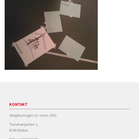
KONTAKT
Boligforeningen 10. marts 1943
Tranekærparken 1,
8240 Risskov