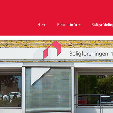
Hjem
Beboer
info
Bolig
afdelin