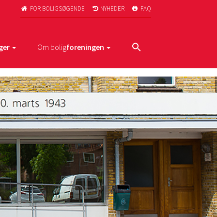
FOR BOLIGSØGENDE
NYHEDER
FAQ



ger
Om bolig
foreningen