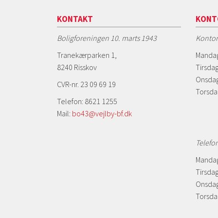
KONTAKT
KONT
Boligforeningen 10. marts 1943
Kontor
Tranekærparken 1,
Mandag
8240 Risskov
Tirsdag
Onsdag
CVR-nr. 23 09 69 19
Torsda
Telefon: 8621 1255
Mail:
bo43@vejlby-bf.dk
Telefo
Mandag
Tirsdag
Onsdag
Torsdag