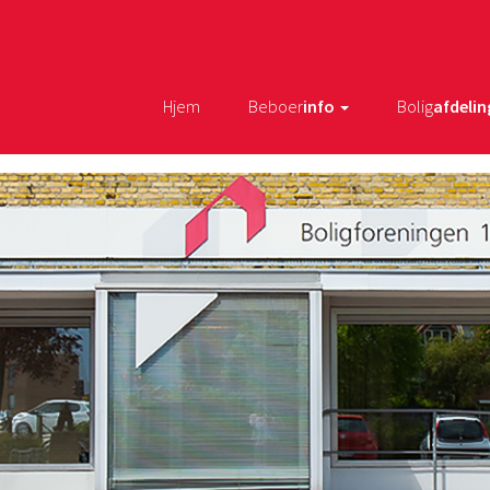
Hjem
Beboer
info
Bolig
afdelin