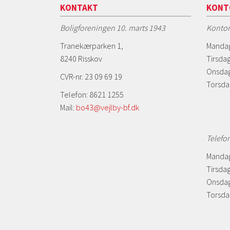
KONTAKT
KONT
Boligforeningen 10. marts 1943
Kontor
Tranekærparken 1,
Mandag
8240 Risskov
Tirsdag
Onsdag
CVR-nr. 23 09 69 19
Torsda
Telefon: 8621 1255
Mail:
bo43@vejlby-bf.dk
Telefo
Mandag
Tirsdag
Onsdag
Torsdag