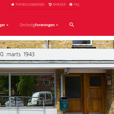
FOR BOLIGSØGENDE
NYHEDER
FAQ



ger
Om bolig
foreningen