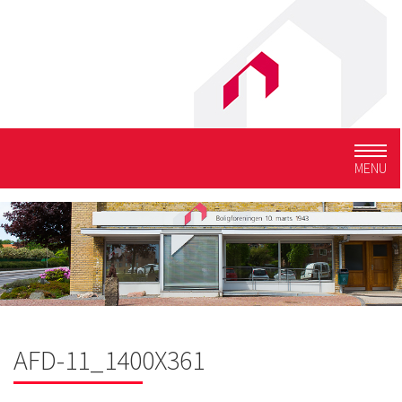
Togg
MENU
navig
AFD-11_1400X361