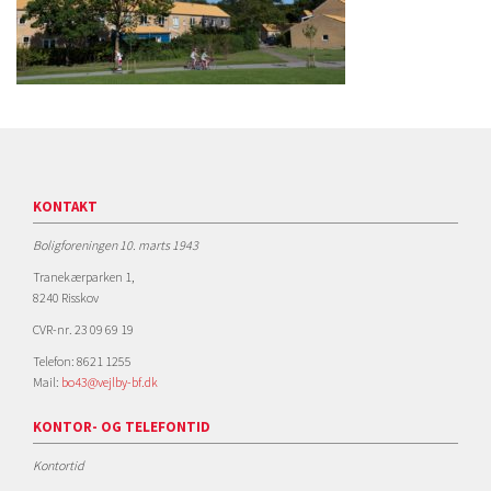
KONTAKT
Boligforeningen 10. marts 1943
Tranekærparken 1,
8240 Risskov
CVR-nr. 23 09 69 19
Telefon: 8621 1255
Mail:
bo43@vejlby-bf.dk
KONTOR- OG TELEFONTID
Kontortid