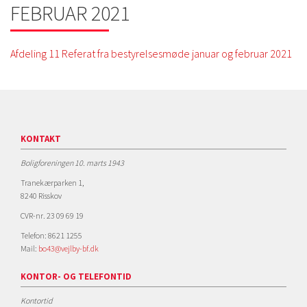
FEBRUAR 2021
Afdeling 11 Referat fra bestyrelsesmøde januar og februar 2021
KONTAKT
Boligforeningen 10. marts 1943
Tranekærparken 1,
8240 Risskov
CVR-nr. 23 09 69 19
Telefon: 8621 1255
Mail:
bo43@vejlby-bf.dk
KONTOR- OG TELEFONTID
Kontortid