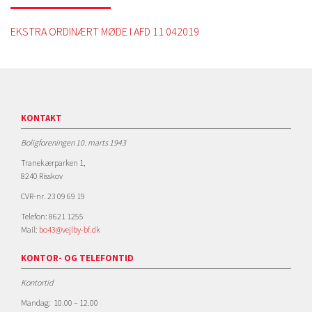
EKSTRA ORDINÆRT MØDE I AFD 11 042019
KONTAKT
Boligforeningen 10. marts 1943
Tranekærparken 1,
8240 Risskov
CVR-nr. 23 09 69 19
Telefon: 8621 1255
Mail:
bo43@vejlby-bf.dk
KONTOR- OG TELEFONTID
Kontortid
Mandag: 10.00 – 12.00