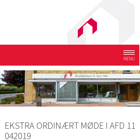
Togg
MENU
navig
EKSTRA ORDINÆRT MØDE I AFD 11
042019