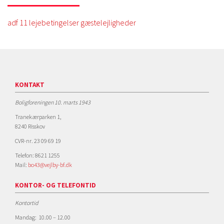
adf 11 lejebetingelser gæstelejligheder
KONTAKT
Boligforeningen 10. marts 1943
Tranekærparken 1,
8240 Risskov
CVR-nr. 23 09 69 19
Telefon: 8621 1255
Mail:
bo43@vejlby-bf.dk
KONTOR- OG TELEFONTID
Kontortid
Mandag: 10.00 – 12.00