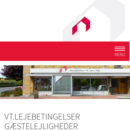
Togg
MENU
navig
VT.LEJEBETINGELSER
GÆSTELEJLIGHEDER