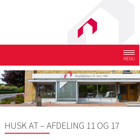
Togg
MENU
navig
HUSK AT – AFDELING 11 OG 17