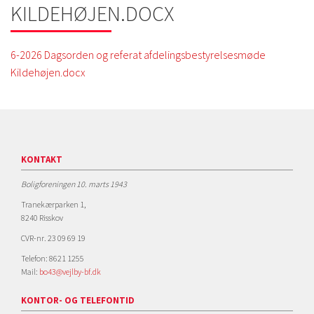
KILDEHØJEN.DOCX
6-2026 Dagsorden og referat afdelingsbestyrelsesmøde
Kildehøjen.docx
KONTAKT
Boligforeningen 10. marts 1943
Tranekærparken 1,
8240 Risskov
CVR-nr. 23 09 69 19
Telefon: 8621 1255
Mail:
bo43@vejlby-bf.dk
KONTOR- OG TELEFONTID