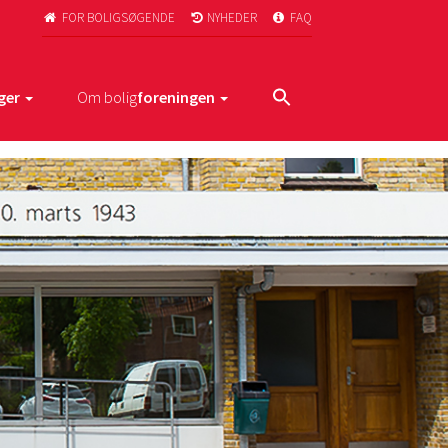
FOR BOLIGSØGENDE
NYHEDER
FAQ



ger
Om bolig
foreningen