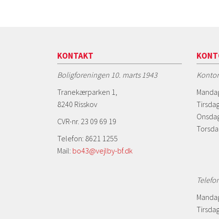
KONTAKT
KONT
Boligforeningen 10. marts 1943
Kontor
Tranekærparken 1,
Mandag
8240 Risskov
Tirsdag
Onsdag
CVR-nr. 23 09 69 19
Torsda
Telefon: 8621 1255
Mail:
bo43@vejlby-bf.dk
Telefo
Mandag
Tirsdag