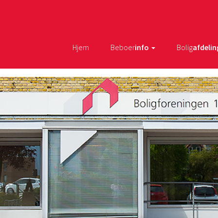
Hjem
Beboer
info
Bolig
afdelin