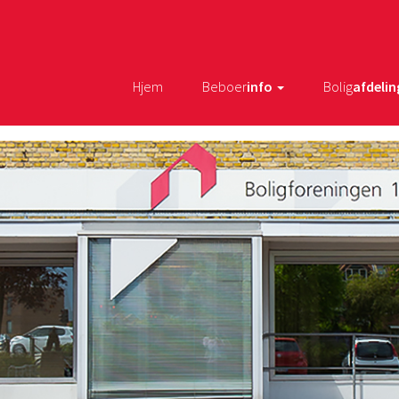
Hjem
Beboer
info
Bolig
afdelin