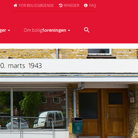
FOR BOLIGSØGENDE
NYHEDER
FAQ



ger
Om bolig
foreningen