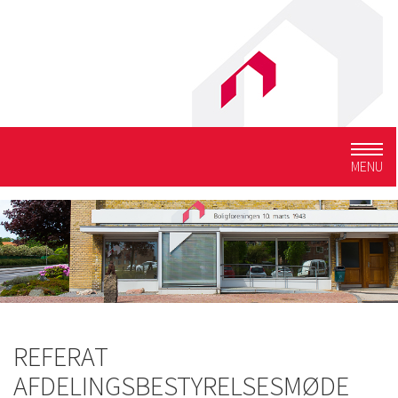
Togg
MENU
navig
REFERAT
AFDELINGSBESTYRELSESMØDE