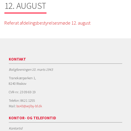
12. AUGUST
Referat afdelingsbestyrelsesmøde 12. august
KONTAKT
Boligforeningen 10. marts 1943
Tranekærparken 1,
8240 Risskov
CVR-nr. 23 09 69 19
Telefon: 8621 1255
Mail:
bo43@vejlby-bf.dk
KONTOR- OG TELEFONTID
Kontortid