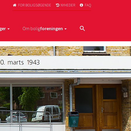
FOR BOLIGSØGENDE
NYHEDER
FAQ



ger
Om bolig
foreningen