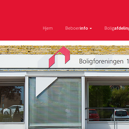
Hjem
Beboer
info
Bolig
afdelin