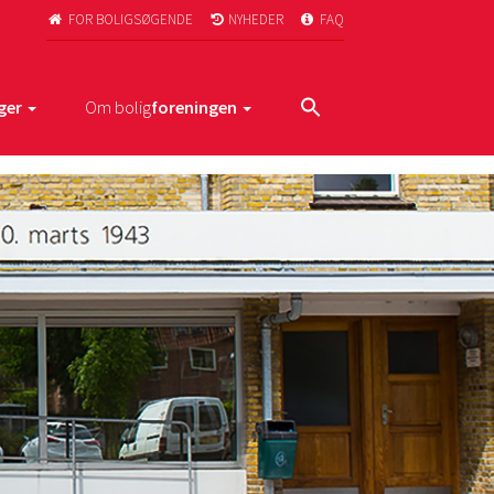
FOR BOLIGSØGENDE
NYHEDER
FAQ



ger
Om bolig
foreningen