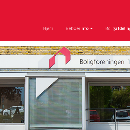
Hjem
Beboer
info
Bolig
afdelin