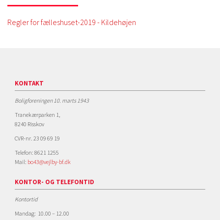
Regler for fælleshuset-2019 - Kildehøjen
KONTAKT
Boligforeningen 10. marts 1943
Tranekærparken 1,
8240 Risskov
CVR-nr. 23 09 69 19
Telefon: 8621 1255
Mail:
bo43@vejlby-bf.dk
KONTOR- OG TELEFONTID
Kontortid
Mandag: 10.00 – 12.00