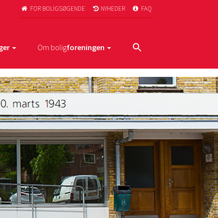
FOR BOLIGSØGENDE
NYHEDER
FAQ



ger
Om bolig
foreningen