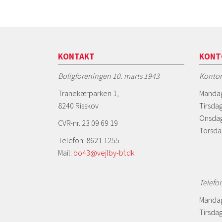
KONTAKT
KONT
Boligforeningen 10. marts 1943
Kontor
Tranekærparken 1,
Mandag
8240 Risskov
Tirsdag
Onsdag
CVR-nr. 23 09 69 19
Torsda
Telefon: 8621 1255
Mail:
bo43@vejlby-bf.dk
Telefo
Mandag
Tirsdag