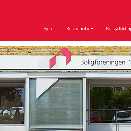
Hjem
Beboer
info
Bolig
afdelin