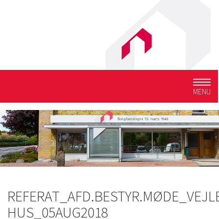
Togg
MENU
navig
REFERAT_AFD.BESTYR.MØDE_VEJL
HUS_05AUG2018