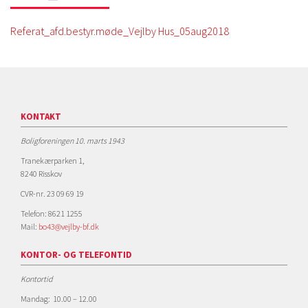
Referat_afd.bestyr.møde_Vejlby Hus_05aug2018
KONTAKT
Boligforeningen 10. marts 1943
Tranekærparken 1,
8240 Risskov
CVR-nr. 23 09 69 19
Telefon: 8621 1255
Mail:
bo43@vejlby-bf.dk
KONTOR- OG TELEFONTID
Kontortid
Mandag: 10.00 – 12.00