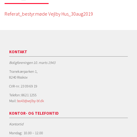
Referat_bestyr.møde Vejlby Hus_30aug2019
KONTAKT
Boligforeningen 10. marts 1943
Tranekærparken 1,
8240 Risskov
CVR-nr. 23 09 69 19
Telefon: 8621 1255
Mail:
bo43@vejlby-bf.dk
KONTOR- OG TELEFONTID
Kontortid
Mandag: 10.00 – 12.00