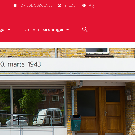
FOR BOLIGSØGENDE
NYHEDER
FAQ



ger
Om bolig
foreningen