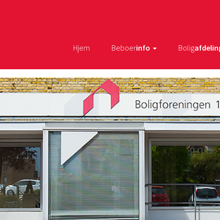
Hjem
Beboer
info
Bolig
afdelin