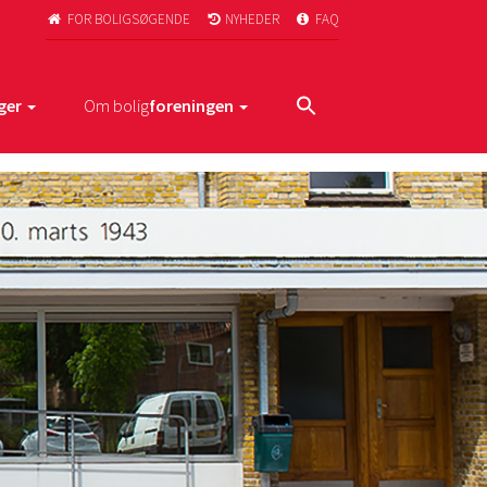
FOR BOLIGSØGENDE
NYHEDER
FAQ



ger
Om bolig
foreningen