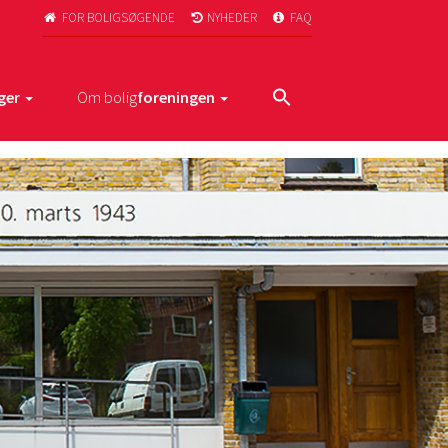
FOR BOLIGSØGENDE
NYHEDER
FAQ



ger
Om bolig
foreningen