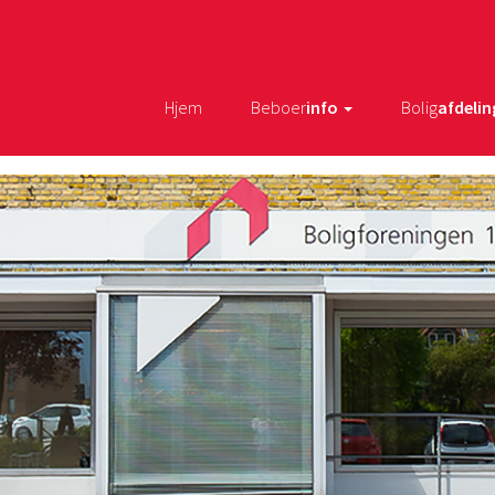
Hjem
Beboer
info
Bolig
afdelin