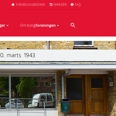
FOR BOLIGSØGENDE
NYHEDER
FAQ



ger
Om bolig
foreningen