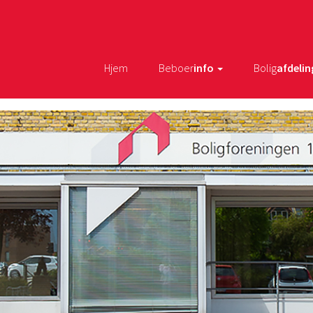
Hjem
Beboer
info
Bolig
afdelin