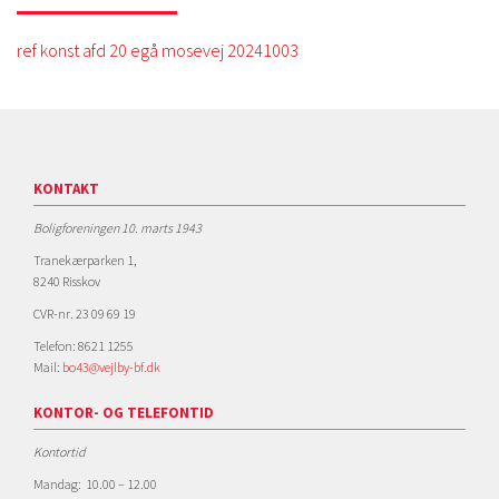
ref konst afd 20 egå mosevej 20241003
KONTAKT
Boligforeningen 10. marts 1943
Tranekærparken 1,
8240 Risskov
CVR-nr. 23 09 69 19
Telefon: 8621 1255
Mail:
bo43@vejlby-bf.dk
KONTOR- OG TELEFONTID
Kontortid
Mandag: 10.00 – 12.00